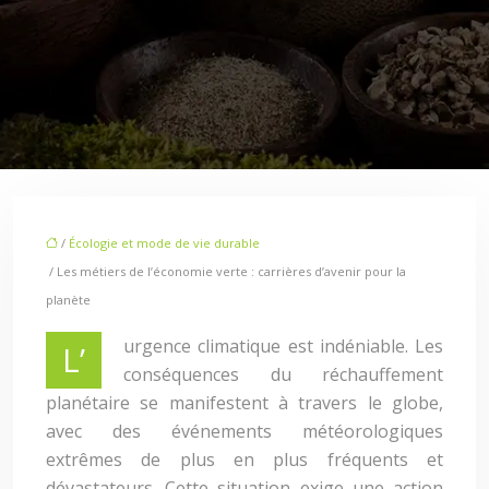
/
Écologie et mode de vie durable
/ Les métiers de l’économie verte : carrières d’avenir pour la
planète
urgence climatique est indéniable. Les
L’
conséquences du réchauffement
planétaire se manifestent à travers le globe,
avec des événements météorologiques
extrêmes de plus en plus fréquents et
dévastateurs. Cette situation exige une action