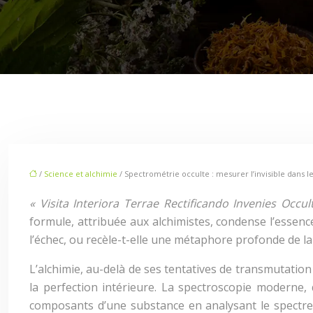
/
Science et alchimie
/ Spectrométrie occulte : mesurer l’invisible dans 
« Visita Interiora Terrae Rectificando Invenies Oc
formule, attribuée aux alchimistes, condense l’essence 
l’échec, ou recèle-t-elle une métaphore profonde de l
L’alchimie, au-delà de ses tentatives de transmutatio
la perfection intérieure. La spectroscopie moderne, 
composants d’une substance en analysant le spectre d