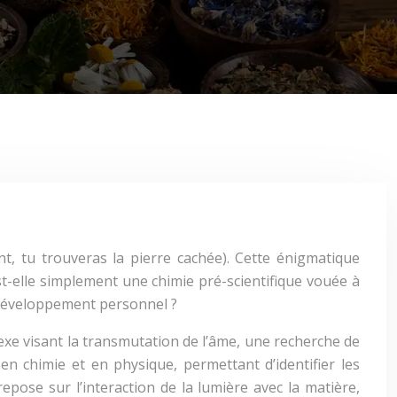
iant, tu trouveras la pierre cachée). Cette énigmatique
 est-elle simplement une chimie pré-scientifique vouée à
e développement personnel ?
exe visant la transmutation de l’âme, une recherche de
en chimie et en physique, permettant d’identifier les
pose sur l’interaction de la lumière avec la matière,