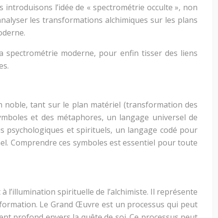
 introduisons l’idée de « spectrométrie occulte », non
nalyser les transformations alchimiques sur les plans
moderne.
a spectrométrie moderne, pour enfin tisser des liens
es.
 noble, tant sur le plan matériel (transformation des
s symboles et des métaphores, un langage universel de
sus psychologiques et spirituels, un langage codé pour
nnel. Comprendre ces symboles est essentiel pour toute
’illumination spirituelle de l’alchimiste. Il représente
nsformation. Le Grand Œuvre est un processus qui peut
t profond envers la quête de soi. Ce processus peut