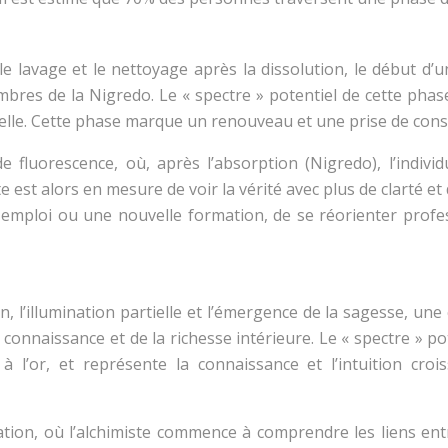
le lavage et le nettoyage après la dissolution, le début d’
mbres de la Nigredo. Le « spectre » potentiel de cette phase
nelle. Cette phase marque un renouveau et une prise de cons
e fluorescence, où, après l’absorption (Nigredo), l’indiv
st alors en mesure de voir la vérité avec plus de clarté et d
mploi ou une nouvelle formation, de se réorienter profess
on, l’illumination partielle et l’émergence de la sagesse, 
a connaissance et de la richesse intérieure. Le « spectre » po
’or, et représente la connaissance et l’intuition crois
ation, où l’alchimiste commence à comprendre les liens entre