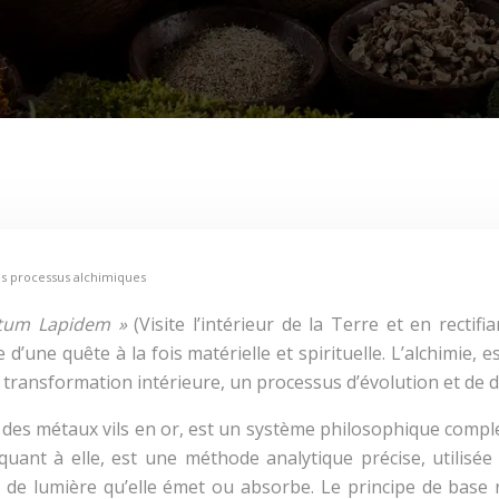
les processus alchimiques
cultum Lapidem »
(Visite l’intérieur de la Terre et en rectif
d’une quête à la fois matérielle et spirituelle. L’alchimie,
a transformation intérieure, un processus d’évolution et d
n des métaux vils en or, est un système philosophique compl
quant à elle, est une méthode analytique précise, utilisée 
e lumière qu’elle émet ou absorbe. Le principe de base re