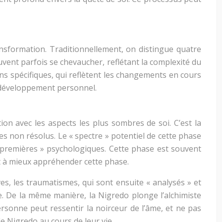
nsformation. Traditionnellement, on distingue quatre
uvent parfois se chevaucher, reflétant la complexité du
s spécifiques, qui reflètent les changements en cours
du développement personnel.
ion avec les aspects les plus sombres de soi. C’est la
mes non résolus. Le « spectre » potentiel de cette phase
es premières » psychologiques. Cette phase est souvent
t à mieux appréhender cette phase.
ves, les traumatismes, qui sont ensuite « analysés » et
e. De la même manière, la Nigredo plonge l’alchimiste
rsonne peut ressentir la noirceur de l’âme, et ne pas
e Nigredo au cours de leur vie.