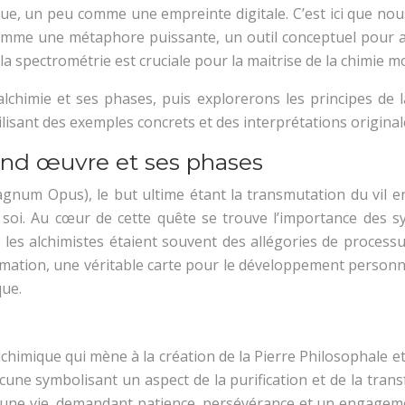
e, un peu comme une empreinte digitale. C’est ici que nous
comme une métaphore puissante, un outil conceptuel pour a
la spectrométrie est cruciale pour la maitrise de la chimie 
chimie et ses phases, puis explorerons les principes de l
ilisant des exemples concrets et des interprétations original
and œuvre et ses phases
num Opus), le but ultime étant la transmutation du vil en
 de soi. Au cœur de cette quête se trouve l’importance de
r les alchimistes étaient souvent des allégories de proces
sformation, une véritable carte pour le développement perso
que.
mique qui mène à la création de la Pierre Philosophale et à l
cune symbolisant un aspect de la purification et de la tra
ne vie, demandant patience, persévérance et un engagemen