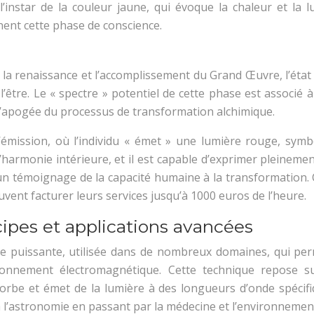
’instar de la couleur jaune, qui évoque la chaleur et la lu
nent cette phase de conscience.
 la renaissance et l’accomplissement du Grand Œuvre, l’état 
être. Le « spectre » potentiel de cette phase est associé à 
 l’apogée du processus de transformation alchimique.
d’émission, où l’individu « émet » une lumière rouge, sy
et d’harmonie intérieure, et il est capable d’exprimer plein
, un témoignage de la capacité humaine à la transformation. 
uvent facturer leurs services jusqu’à 1000 euros de l’heure.
ipes et applications avancées
puissante, utilisée dans de nombreux domaines, qui perme
yonnement électromagnétique. Cette technique repose su
orbe et émet de la lumière à des longueurs d’onde spécifiq
à l’astronomie en passant par la médecine et l’environnement