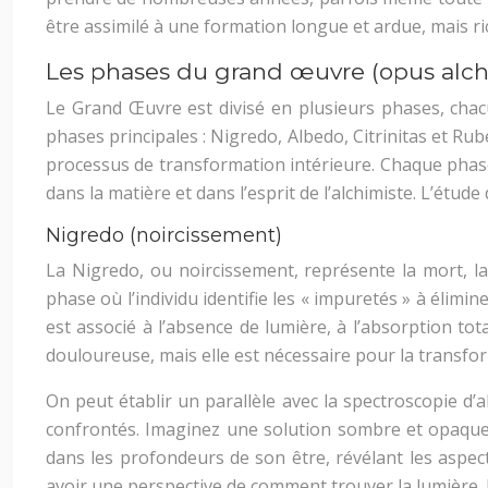
être assimilé à une formation longue et ardue, mais r
Les phases du grand œuvre (opus al
Le Grand Œuvre est divisé en plusieurs phases, chac
phases principales : Nigredo, Albedo, Citrinitas et Ru
processus de transformation intérieure. Chaque phase
dans la matière et dans l’esprit de l’alchimiste. L’ét
Nigredo (noircissement)
La Nigredo, ou noircissement, représente la mort, la 
phase où l’individu identifie les « impuretés » à élimi
est associé à l’absence de lumière, à l’absorption to
douloureuse, mais elle est nécessaire pour la transf
On peut établir un parallèle avec la spectroscopie d’a
confrontés. Imaginez une solution sombre et opaque, 
dans les profondeurs de son être, révélant les aspec
avoir une perspective de comment trouver la lumière. 