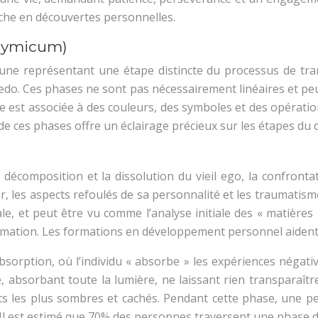
iche en découvertes personnelles.
chymicum)
une représentant une étape distincte du processus de tra
bedo. Ces phases ne sont pas nécessairement linéaires et pe
 est associée à des couleurs, des symboles et des opération
ude de ces phases offre un éclairage précieux sur les étapes 
décomposition et la dissolution du vieil ego, la confrontat
ner, les aspects refoulés de sa personnalité et les traumatis
tale, et peut être vu comme l’analyse initiale des « matièr
ormation. Les formations en développement personnel aiden
bsorption, où l’individu « absorbe » les expériences négati
absorbant toute la lumière, ne laissant rien transparaîtr
ts les plus sombres et cachés. Pendant cette phase, une pe
Il est estimé que 70% des personnes traversent une phase d