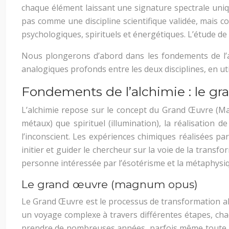
chaque élément laissant une signature spectrale uniqu
pas comme une discipline scientifique validée, mais 
psychologiques, spirituels et énergétiques. L’étude de 
Nous plongerons d’abord dans les fondements de l’al
analogiques profonds entre les deux disciplines, en ut
Fondements de l’alchimie : le gr
L’alchimie repose sur le concept du Grand Œuvre (Mag
métaux) que spirituel (illumination), la réalisation
l’inconscient. Les expériences chimiques réalisées pa
initier et guider le chercheur sur la voie de la tran
personne intéressée par l’ésotérisme et la métaphysi
Le grand œuvre (magnum opus)
Le Grand Œuvre est le processus de transformation alchi
un voyage complexe à travers différentes étapes, cha
prendre de nombreuses années, parfois même toute u