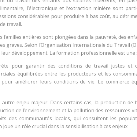
lant du travail des enfants aux salaires indécents, en pas
oalimentaire, l’électronique et l’extraction minière sont p
ssions considérables pour produire à bas coût, au détriment
e travail.
 familles entières sont plongées dans la pauvreté, des enf
es graves. Selon l’Organisation Internationale du Travail (O
t leur développement. La formation professionnelle est une so
rète pour garantir des conditions de travail justes e
erciales équilibrées entre les producteurs et les consom
 pour améliorer leurs conditions de vie. Le commerce é
autre enjeu majeur. Dans certains cas, la production de 
uction de l’environnement et la pollution des ressources vit
droits des communautés locales, qui consultent les popula
oue un rôle crucial dans la sensibilisation à ces enjeux.