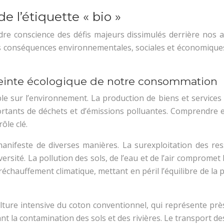
e l’étiquette « bio »
re conscience des défis majeurs dissimulés derrière nos a
des conséquences environnementales, sociales et économiques d
reinte écologique de notre consommation
sur l’environnement. La production de biens et services r
ants de déchets et d’émissions polluantes. Comprendre et
ôle clé.
nifeste de diverses manières. La surexploitation des res
rsité. La pollution des sols, de l’eau et de l’air comprome
réchauffement climatique, mettant en péril l’équilibre de la p
a culture intensive du coton conventionnel, qui représente p
nt la contamination des sols et des rivières. Le transport d