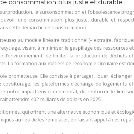
de consommation plus juste et durable
 surproduction, la surconsommation et l’obsolescence progra
voir une consommation plus juste, durable et respectu
dans cette démarche de transformation.
euses au modèle linéaire traditionnel (« extraire, fabriquer
du recyclage, visant à minimiser le gaspillage des ressources 
ur l’environnement, de limiter la production de déchets et
ets. La formation aux métiers de l’économie circulaire est don
ie prometteuse. Elle consiste à partager, louer, échanger 
le covoiturage, les plateformes d’échange de logements et
e notre impact environnemental, de renforcer le lien soci
it atteindre 402 milliards de dollars en 2025.
nditionnés, qui offrent une alternative économique et écolog
ques au lieu de les remplacer, en faisant appel à des répara