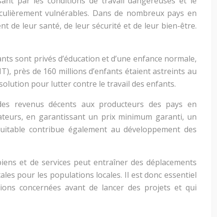
sant par les conditions de travail dangereuses et le
articulièrement vulnérables. Dans de nombreux pays en
 de leur santé, de leur sécurité et de leur bien-être.
ants sont privés d’éducation et d’une enfance normale,
IT), près de 160 millions d’enfants étaient astreints au
lution pour lutter contre le travail des enfants.
t des revenus décents aux producteurs des pays en
mateurs, en garantissant un prix minimum garanti, un
quitable contribue également au développement des
biens et de services peut entraîner des déplacements
ales pour les populations locales. Il est donc essentiel
tions concernées avant de lancer des projets et qui