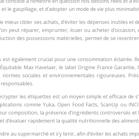
consiste à remettre en question nos besoins réels et à évalu
et le gaspillage, et d’adopter un mode de vie plus minimaliste
e mieux cibler ses achats, d’éviter les dépenses inutiles et
 l’on peut réparer, emprunter, louer ou acheter d’occasion,
réduction des possessions matérielles, permet de se recentrer
s est également crucial pour une consommation éclairée. Reche
 Équitable Max Havelaar, le label Origine France Garantie, 
s normes sociales et environnementales rigoureuses. Prè
s responsables.
décrypter les étiquettes est un moyen simple et efficace de 
applications comme Yuka, Open Food Facts, ScanUp ou INCI
leur composition, la présence d’ingrédients controversés et
 d’évaluer rapidement la qualité nutritionnelle des aliment
dre au supermarché et s’y tenir, afin d’éviter les achats impu