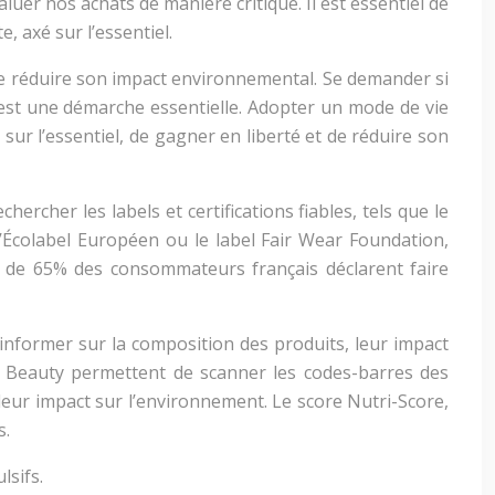
er nos achats de manière critique. Il est essentiel de
, axé sur l’essentiel.
 de réduire son impact environnemental. Se demander si
 est une démarche essentielle. Adopter un mode de vie
 sur l’essentiel, de gagner en liberté et de réduire son
rcher les labels et certifications fiables, tels que le
l’Écolabel Européen ou le label Fair Wear Foundation,
s de 65% des consommateurs français déclarent faire
s’informer sur la composition des produits, leur impact
 Beauty permettent de scanner les codes-barres des
 leur impact sur l’environnement. Le score Nutri-Score,
s.
lsifs.