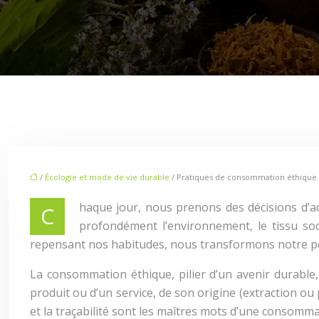
/
Écologie et mode de vie durable
/ Pratiques de consommation éthique 
haque jour, nous prenons des décisions d’ac
C
profondément l’environnement, le tissu so
repensant nos habitudes, nous transformons notre pou
La consommation éthique, pilier d’un avenir durable, 
produit ou d’un service, de son origine (extraction ou p
et la traçabilité sont les maîtres mots d’une consomm