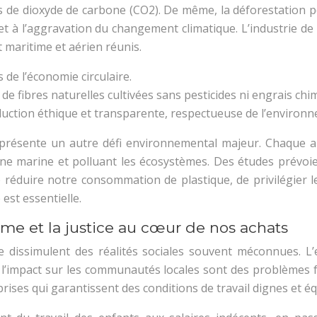
de dioxyde de carbone (CO2). De même, la déforestation pou
é et à l’aggravation du changement climatique. L’industrie d
 maritime et aérien réunis.
 de l’économie circulaire.
 de fibres naturelles cultivées sans pesticides ni engrais chi
tion éthique et transparente, respectueuse de l’environnem
eprésente un autre défi environnemental majeur. Chaque an
ne marine et polluant les écosystèmes. Des études prévoie
e réduire notre consommation de plastique, de privilégier le
est essentielle.
omme et la justice au cœur de nos achats
ssimulent des réalités sociales souvent méconnues. L’expl
t l’impact sur les communautés locales sont des problèmes 
ises qui garantissent des conditions de travail dignes et é