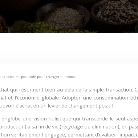
: acheter responsable pour changer le monde
hat qui résonnent bien au-delà de la simple transaction. 
cial et l’économie globale. Adopter une consommation éth
voir d’achat en un levier de changement positif.
englobe une vision holistique qui transcende le seul aspect
roduction) à sa fin de vie (recyclage ou élimination), en pass
ation véritablement engagée, permettant d’évaluer l’impact d