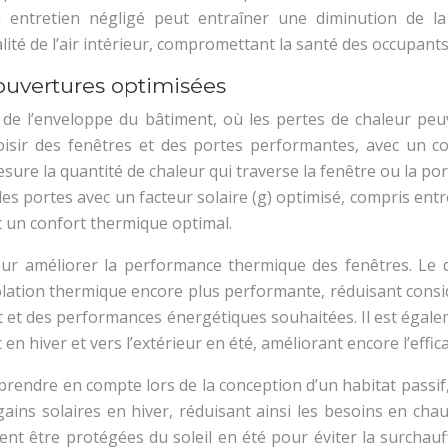
n entretien négligé peut entraîner une diminution de 
ité de l’air intérieur, compromettant la santé des occupants
 ouvertures optimisées
s de l’enveloppe du bâtiment, où les pertes de chaleur pe
oisir des fenêtres et des portes performantes, avec un co
ure la quantité de chaleur qui traverse la fenêtre ou la porte,
es portes avec un facteur solaire (g) optimisé, compris entr
t un confort thermique optimal.
pour améliorer la performance thermique des fenêtres. Le d
isolation thermique encore plus performante, réduisant consi
et des performances énergétiques souhaitées. Il est égalemen
 en hiver et vers l’extérieur en été, améliorant encore l’effic
prendre en compte lors de la conception d’un habitat passif, 
gains solaires en hiver, réduisant ainsi les besoins en ch
vent être protégées du soleil en été pour éviter la surchauf