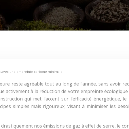
ent avec une empreinte carbone minimale
ure reste agréable tout au long de l’année, sans avoir re
bue activement à la réduction de votre empreinte écologique e
struction qui met l’accent sur l’efficacité énergétique, le
cipes simples mais rigoureux, visant à minimiser les beso
ire drastiquement nos émissions de gaz à effet de serre, le 