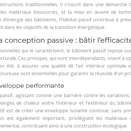
structions traditionnelles. Il s’inscrit dans une démarche 
les matériaux biosourcés, et la mise en œuvre de techn
 d’énergie des bâtiments, l’habitat passif contribue à prése
t dans les objectifs de la transition énergétique.
conception passive : bâtir l’efficaci
onnelles qui le caractérisent, le bâtiment passif repose 
urale. Ces principes, qui sont interdépendants, visent à opti
en été, à assurer une qualité de l’air intérieur optimale 
oureuse sont essentielles pour garantir la réussite d’un proj
enveloppe performante
t passif, agissant comme une barrière contre les variation
nges de chaleur entre l’intérieur et l’extérieur du bâtim
jectif est de créer une enveloppe isolante continue, sans 
ion est également important, privilégiant les matériau
emental, contribuant ainsi à une construction écologique.