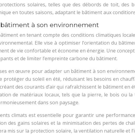
protections solaires, telles que des débords de toit, des b
rmique en toutes saisons, adaptant le bâtiment aux conditions
e bâtiment à son environnement
timent en tenant compte des conditions climatiques locales, 
ronnemental. Elle vise à optimiser l’orientation du bâtiment
nement de vie confortable et économe en énergie. Une concep
upants et de limiter l’empreinte carbone du bâtiment.
mises en œuvre pour adapter un bâtiment à son environnemen
e protéger du soleil en été, réduisant les besoins en chauff
créant des courants d’air qui rafraîchissent le bâtiment en ét
isation de matériaux locaux, tels que la pierre, le bois ou 
r harmonieusement dans son paysage.
érents climats est essentielle pour garantir une performanc
ation des gains solaires et la minimisation des pertes de cha
ra mis sur la protection solaire, la ventilation naturelle et l