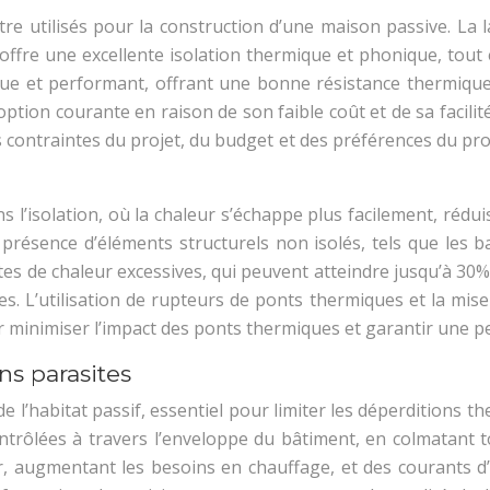
re utilisés pour la construction d’une maison passive. La 
ffre une excellente isolation thermique et phonique, tout e
que et performant, offrant une bonne résistance thermique
option courante en raison de son faible coût et de sa facil
contraintes du projet, du budget et des préférences du prop
l’isolation, où la chaleur s’échappe plus facilement, réduisa
ésence d’éléments structurels non isolés, tels que les balc
pertes de chaleur excessives, qui peuvent atteindre jusqu’à 3
s. L’utilisation de rupteurs de ponts thermiques et la mise
ur minimiser l’impact des ponts thermiques et garantir une
ons parasites
e l’habitat passif, essentiel pour limiter les déperditions th
ontrôlées à travers l’enveloppe du bâtiment, en colmatant to
, augmentant les besoins en chauffage, et des courants d’