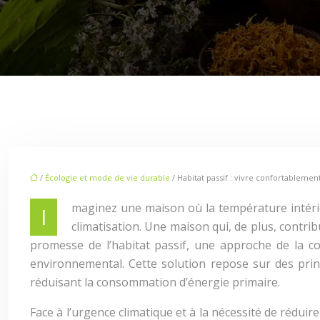
/
Écologie et mode de vie durable
/ Habitat passif : vivre confortablem
maginez une maison où la température intérie
I
climatisation. Une maison qui, de plus, contri
promesse de l’habitat passif, une approche de la con
environnemental. Cette solution repose sur des prin
réduisant la consommation d’énergie primaire.
Face à l’urgence climatique et à la nécessité de rédu