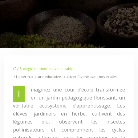
/
Écologie et mode de vie durable
/ La permaculture éducative : cultiver l’avenir dans nos écoles
maginez une cour d’école transformée
I
en un jardin pédagogique florissant, un
véritable écosystème d’apprentissage. Les
élèves, jardiniers en herbe, cultivent des
légumes bio, observent les insectes
pollinisateurs et comprennent les cycles
naturels, intégrant ainsi les principes de la