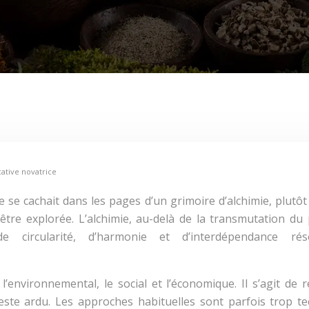
ative novatrice
e se cachait dans les pages d’un grimoire d’alchimie, plutô
’être explorée. L’alchimie, au-delà de la transmutation 
e circularité, d’harmonie et d’interdépendance r
 l’environnemental, le social et l’économique. Il s’agit d
este ardu. Les approches habituelles sont parfois trop te