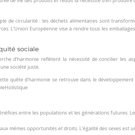
rée de vie des produits et réduit la nécessité d’en produir
de circularité : les déchets alimentaires sont transformés 
ces. L’Union Européenne vise à rendre tous les emballages 
quité sociale
erche d’harmonie reflètent la nécessité de concilier les
une société juste.
Cette quête d’harmonie se retrouve dans le développement du
leHolistique
néfices entre les populations et les générations futures. Les
s aux mêmes opportunités et droits. L’égalité des sexes est u