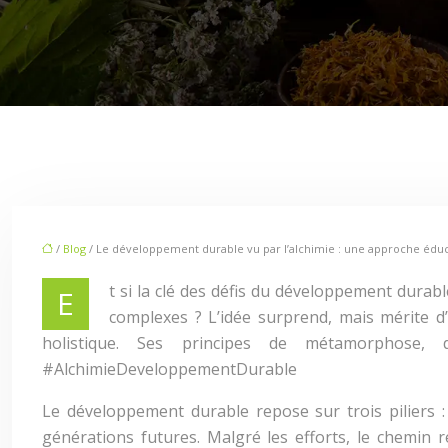
/
Blog
/ Le développement durable vu par l’alchimie : une approche éduc
t si la clé des défis du développement durabl
E
complexes ? L’idée surprend, mais mérite d
holistique. Ses principes de métamorphose, d
#AlchimieDeveloppementDurable
Le développement durable repose sur trois piliers :
générations futures. Malgré les efforts, le chemin r