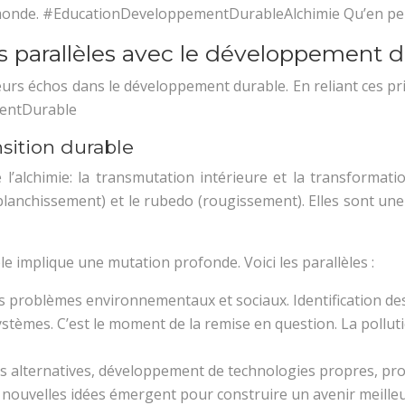
u monde. #EducationDeveloppementDurableAlchimie Qu’en pe
rs parallèles avec le développement d
 leurs échos dans le développement durable. En reliant ces 
mentDurable
sition durable
l’alchimie: la transmutation intérieure et la transformati
(blanchissement) et le rubedo (rougissement). Elles sont u
 implique une mutation profonde. Voici les parallèles :
es problèmes environnementaux et sociaux. Identification 
systèmes. C’est le moment de la remise en question. La polluti
s alternatives, développement de technologies propres, pro
de nouvelles idées émergent pour construire un avenir meille