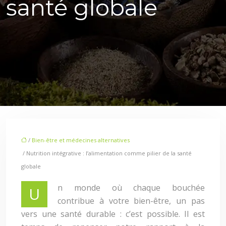
santé globale
/
Bien-être et médecines alternatives
/ Nutrition intégrative : l’alimentation comme pilier de la santé
globale
n monde où chaque bouchée
U
contribue à votre bien-être, un pas
vers une santé durable : c’est possible. Il est