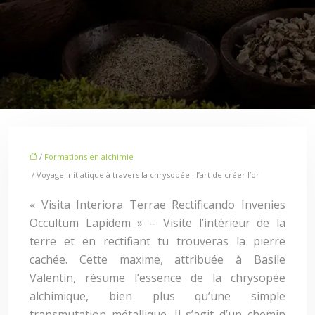
/
Formations en alchimie
/ Voyage initiatique à travers la chrysopée : l’art de créer l’or
« Visita Interiora Terrae Rectificando Invenies
Occultum Lapidem » – Visite l’intérieur de la
terre et en rectifiant tu trouveras la pierre
cachée. Cette maxime, attribuée à Basile
Valentin, résume l’essence de la chrysopée
alchimique, bien plus qu’une simple
transmutation métallique. Il s’agit d’un chemin