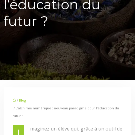
l’éducation du
futur ?
/
Blog
/ L’alchimie numérique : nouveau paradigme pour l’éducation du
futur ?
maginez un élève qui, grâce à un outil de
I