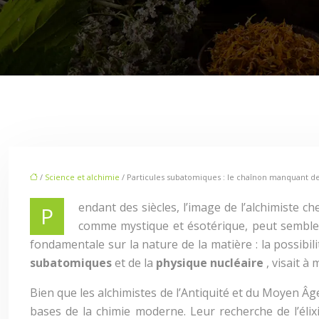
/
Science et alchimie
/ Particules subatomiques : le chaînon manquant de
endant des siècles, l’image de l’alchimiste 
P
comme mystique et ésotérique, peut sembler 
fondamentale sur la nature de la matière : la possibi
subatomiques
et de la
physique nucléaire
, visait à
Bien que les alchimistes de l’Antiquité et du Moyen Âg
bases de la chimie moderne. Leur recherche de l’élix