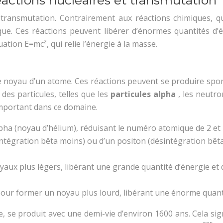
réactions nucléaires et transmutation
 transmutation. Contrairement aux réactions chimiques, qu
e. Ces réactions peuvent libérer d’énormes quantités d’én
uation E=mc², qui relie l’énergie à la masse.
le noyau d’un atome. Ces réactions peuvent se produire sp
es particules, telles que les
particules alpha
, les neutr
important dans ce domaine.
lpha (noyau d’hélium), réduisant le numéro atomique de 2 et
intégration bêta moins) ou d’un positon (désintégration bêt
oyaux plus légers, libérant une grande quantité d’énergie et 
our former un noyau plus lourd, libérant une énorme quanti
, se produit avec une demi-vie d’environ 1600 ans. Cela sign