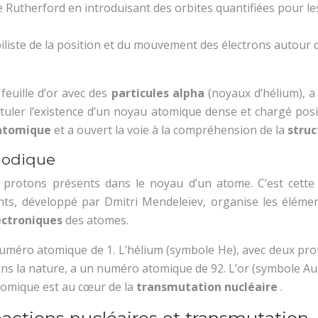
Rutherford en introduisant des orbites quantifiées pour les 
iliste de la position et du mouvement des électrons autour 
feuille d’or avec des
particules alpha
(noyaux d’hélium), a
stuler l’existence d’un noyau atomique dense et chargé posi
 atomique
et a ouvert la voie à la compréhension de la
struc
iodique
otons présents dans le noyau d’un atome. C’est cette ca
ents, développé par Dmitri Mendeleïev, organise les éléme
ectroniques
des atomes.
numéro atomique de 1. L’hélium (symbole He), avec deux pr
 dans la nature, a un numéro atomique de 92. L’or (symbole A
tomique est au cœur de la
transmutation nucléaire
.