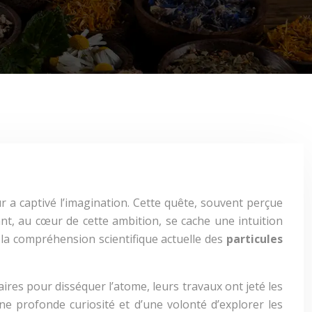
r a captivé l’imagination. Cette quête, souvent perçue
t, au cœur de cette ambition, se cache une intuition
e la compréhension scientifique actuelle des
particules
ires pour disséquer l’atome, leurs travaux ont jeté les
ne profonde curiosité et d’une volonté d’explorer les