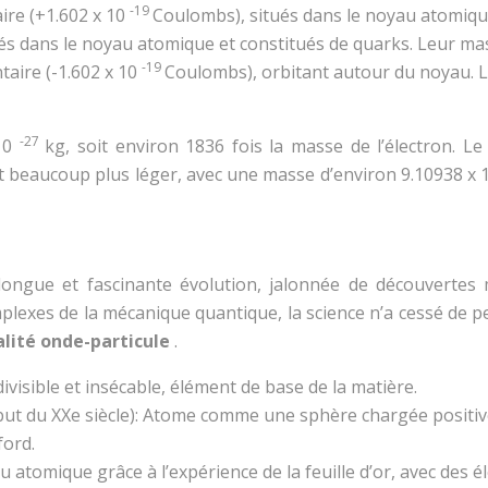
-19
ire (+1.602 x 10
Coulombs), situés dans le noyau atomique
és dans le noyau atomique et constitués de quarks. Leur mas
-19
taire (-1.602 x 10
Coulombs), orbitant autour du noyau. Le
-27
 10
kg, soit environ 1836 fois la masse de l’électron. 
 est beaucoup plus léger, avec une masse d’environ 9.10938 x
 longue et fascinante évolution, jalonnée de découvertes
exes de la mécanique quantique, la science n’a cessé de pe
alité onde-particule
.
ivisible et insécable, élément de base de la matière.
t du XXe siècle): Atome comme une sphère chargée positive
ford.
atomique grâce à l’expérience de la feuille d’or, avec des é