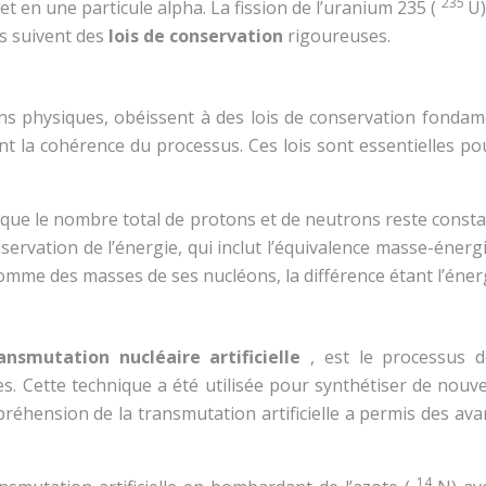
235
et en une particule alpha. La fission de l’uranium 235 (
U)
ns suivent des
lois de conservation
rigoureuses.
ns physiques, obéissent à des lois de conservation fondame
nt la cohérence du processus. Ces lois sont essentielles pou
que le nombre total de protons et de neutrons reste constant
nservation de l’énergie, qui inclut l’équivalence masse-énergi
omme des masses de ses nucléons, la différence étant l’énerg
ansmutation nucléaire artificielle
, est le processus 
 Cette technique a été utilisée pour synthétiser de nouv
réhension de la transmutation artificielle a permis des av
14