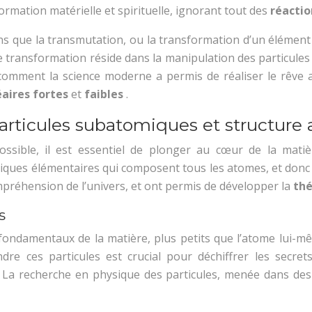
sformation matérielle et spirituelle, ignorant tout des
réactio
ns que la transmutation, ou la transformation d’un élément
te transformation réside dans la manipulation des particule
a comment la science moderne a permis de réaliser le rêve a
éaires fortes
et
faibles
.
particules subatomiques et structure
sible, il est essentiel de plonger au cœur de la matiè
 briques élémentaires qui composent tous les atomes, et don
mpréhension de l’univers, et ont permis de développer la
thé
s
fondamentaux de la matière, plus petits que l’atome lui-mê
ndre ces particules est crucial pour déchiffrer les secr
rs. La recherche en physique des particules, menée dans de