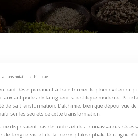
 la transmutation alchimique
cherchant désespérément à transformer le plomb vil en or pu
aux antipodes de la rigueur scientifique moderne. Pourtan
lité de sa transformation. L’alchimie, bien que dépourvue d
 maîtriser les secrets de cette transformation.
e ne disposaient pas des outils et des connaissances nécessa
ir de longue vie et de la pierre philosophale témoigne d’u