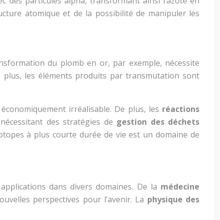
ec des particules alpha, transformant ainsi l’azote en
cture atomique et de la possibilité de manipuler les
ransformation du plomb en or, par exemple, nécessite
e plus, les éléments produits par transmutation sont
 économiquement irréalisable. De plus, les
réactions
 nécessitant des stratégies de
gestion des déchets
isotopes à plus courte durée de vie est un domaine de
 applications dans divers domaines. De la
médecine
uvelles perspectives pour l’avenir. La
physique des