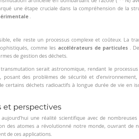
nsmutation artificielle en bombardant de l’azote (
N) av
rqué une étape cruciale dans la compréhension de la stru
xpérimentale
.
sible, elle reste un processus complexe et coûteux. La t
sophistiqués, comme les
accélérateurs de particules
. D
termes de gestion des déchets.
 transmutation serait astronomique, rendant le processus
s, posant des problèmes de sécurité et d’environnement,
 de certains déchets radioactifs à longue durée de vie en 
s et perspectives
t aujourd’hui une réalité scientifique avec de nombreuses
ion des atomes a révolutionné notre monde, ouvrant de no
nt de ces applications.