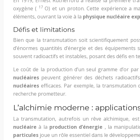
En 1919, Ernest Rutherford a réalisé la première tra
17
oxygène (
O) et un proton. Cette expérience a ma
éléments, ouvrant la voie à la
physique nucléaire e
Défis et limitations
Bien que la transmutation soit scientifiquement pos
d’énormes quantités d’énergie et des équipements 
souvent radioactifs et instables, posant des défis en 
Le coût de la production d’un seul gramme d’or par
nucléaires
peuvent générer des déchets radioactif
nucléaires
efficaces. Par exemple, la transmutation
recherche prometteur.
L’alchimie moderne : application
La transmutation, autrefois un rêve alchimique, es
nucléaire
à la
production d’énergie
, la manipulat
particules
joue un rôle essentiel dans le développeme